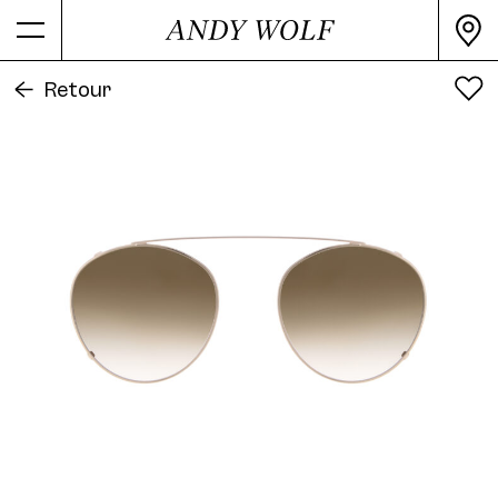
Tous les coloris
INFORMATIONS SUR LES PRODUITS
Retour
Coloris
Gold
Couleur secondaire
Brown
Matériau
Métal
Finition
shiny
Forme
Panto
4734 Clip Col. 01 50
Référence de l'article
4734-CLIP 06
Release Date
2000
4734 Clip Col. 02 50