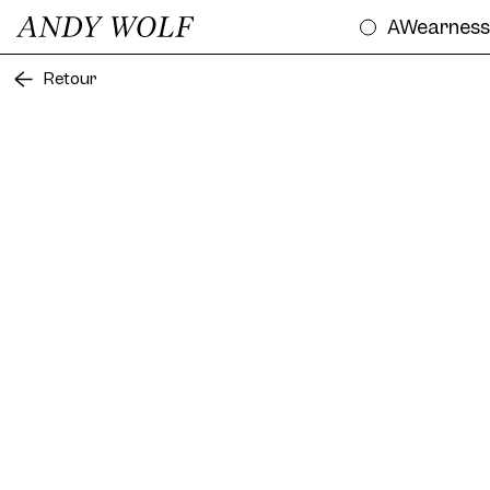
AWearnes
Retour
Essa
Frame AW10 Col. 04 50/