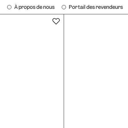
s
À propos de nous
Portail des revendeurs
Tous les coloris
yez la monture AW10 Clip Col. 07 46 en 
19
Frame AW10 Col. 06 50/19
Fr