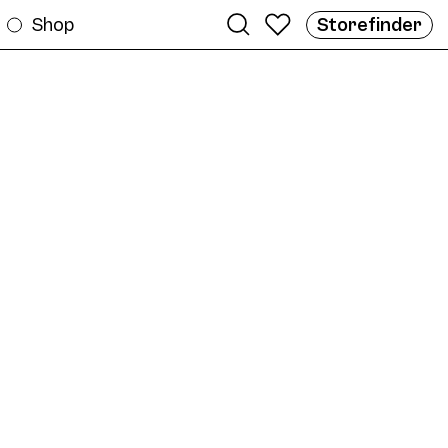
Shop
Storefinder
ligne
ame AW10 Col. 07 50/19