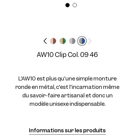
Largeur des lunettes
Longueur des
Moyen
branches
N/A mm
Frame AW10 Col. 07 50/19
AW10 Clip Col. 09 46
L'AW10 est plus qu'une simple monture
ronde en métal, c'est l'incarnation même
du savoir-faire artisanal et donc un
Frame AW10 Col. 09 50/19
modèle unisexe indispensable.
Informations sur les produits