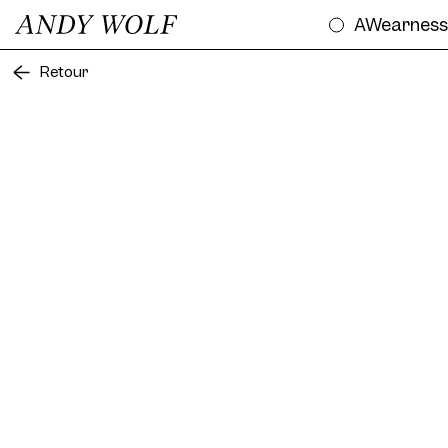
AWearnes
Retour
Essayez
AWE04S Sun Col. 01 56/