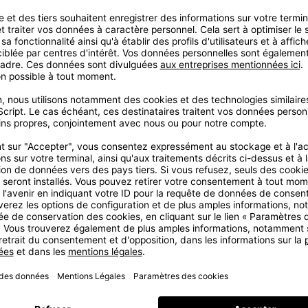
AWE
Comme la monture
monture en forme
acétate fin avec de