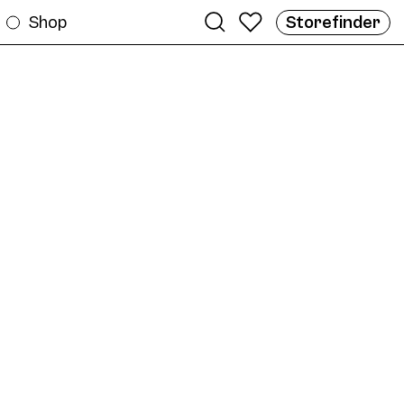
Shop
Storefinder
en ligne
E04S Sun Col. 04 56/17