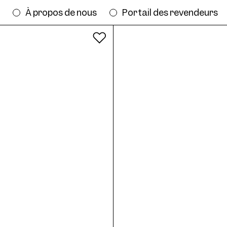
s
À propos de nous
Portail des revendeurs
Tous les coloris
 la monture AWE04S Sun Col. 04 56/17 
17
AWE04S Sun Col. 03 56/17
AW