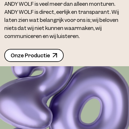
ANDY WOLF is veel meer dan alleen monturen.
4734 Clip4 Col. 13 56
ANDY WOLF is direct, eerlijk en transparant. Wij
laten zien wat belangrijk voor ons is; wij beloven
niets dat wij niet kunnen waarmaken, wij
communiceren en wij luisteren.
Onze Productie
4734 Clip4 Col. 13 56