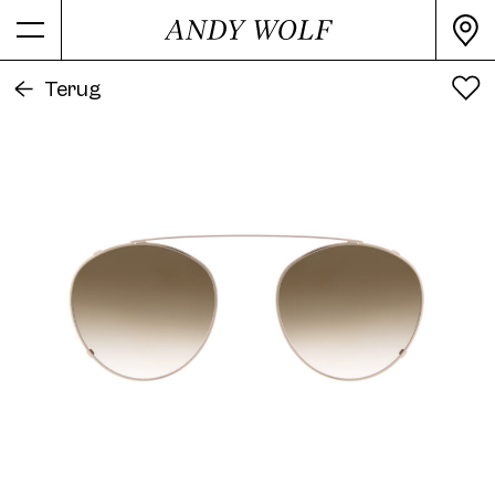
Alle kleuren
PRODUCTINFORMATIE
Terug
Kleur
Gold
Secundaire kleur
Brown
Materiaal
Metaal
Afwerking
glanzend
Vorm
Panto
4734 Clip Col. 01 50
Artikelnummer
4734-CLIP 06
Release Date
2000
4734 Clip Col. 02 50