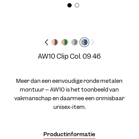
Breedte montuur
Veerlengte
Medium
N/A mm
Frame AW10 Col. 07 50/19
AW10 Clip Col. 09 46
Meer dan een eenvoudige ronde metalen
montuur – AW10 is het toonbeeld van
vakmanschap en daarmee een onmisbaar
Frame AW10 Col. 09 50/19
unisex-item.
Productinformatie