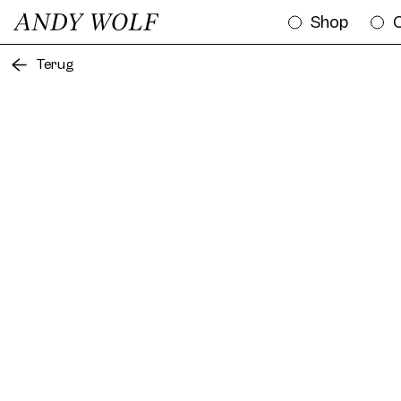
Shop
C
Terug
Frame AWE07 Col. 01 50