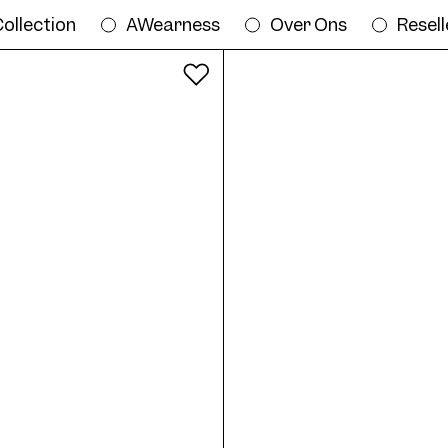
ollection
AWearness
Over Ons
Resell
Alle kleuren
Try on Frame AWE07 Col. 02 50/17 onlin
/17
Frame AWE07 Col. 02 50/17
Fra