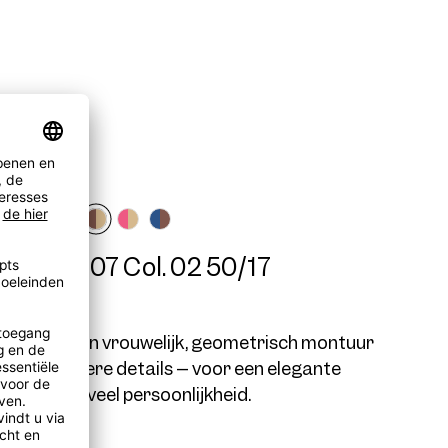
me AWE07 Col. 02 50/17
AWE07 is een vrouwelijk, geometrisch montuur
et bijzondere details – voor een elegante
straling en veel persoonlijkheid.