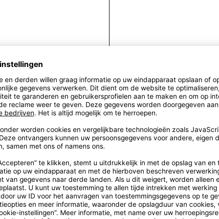
Fra
Het kleine model 
van acetaat m
uit