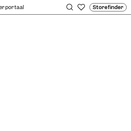
er portaal
Storefinder
e
me AWE07 Col. 03 50/17