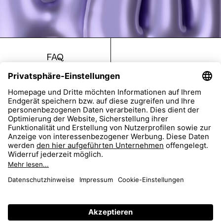
FAQ
Return
Imprint
Accessibility
Data Protection
AGB
Dealer Portal