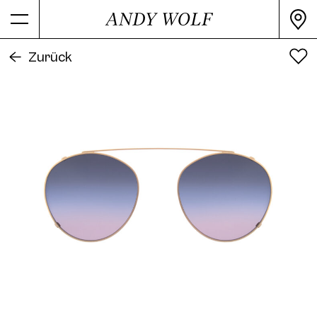
Alle Farben
PRODUKTINFORMATION
Zurück
Farbe
Rosegold
Sekundärfarbe
Blue
Material
Metal
Verarbeitung
shiny
Form
Panto
4734 Clip Col. 01 50
Artikelnummer
4734-CLIP 07
Release Date
2000
4734 Clip Col. 02 50