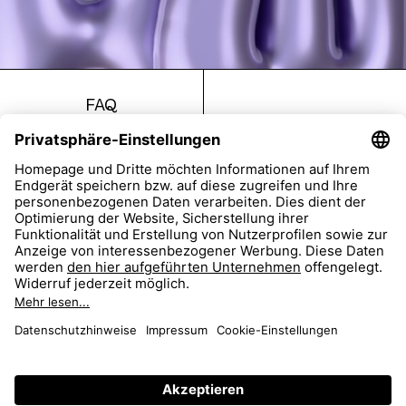
FAQ
Return
Imprint
Accessibility
Data Protection
AGB
Dealer Portal