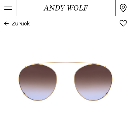
Alle Farben
PRODUKTINFORMATION
Zurück
Farbe
Gold
Sekundärfarbe
Brown
Material
Metal
Verarbeitung
shiny
Form
Panto
4734 Clip Col. 01 50
Artikelnummer
4734-CLIP 10
Release Date
2000
4734 Clip Col. 02 50