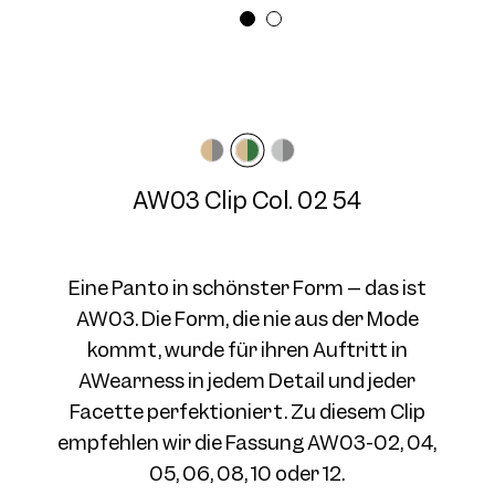
Brillenbreite
Bügellänge
Medium
N/A mm
AW03 Clip Col. 03 54
AW03 Clip Col. 02 54
Eine Panto in schönster Form – das ist
AW03. Die Form, die nie aus der Mode
kommt, wurde für ihren Auftritt in
AWearness in jedem Detail und jeder
Facette perfektioniert. Zu diesem Clip
empfehlen wir die Fassung AW03-02, 04,
05, 06, 08, 10 oder 12.