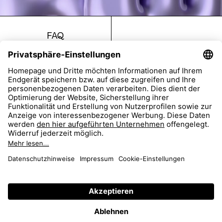
FAQ
Return
Imprint
Accessibility
Data Protection
AGB
Dealer Portal