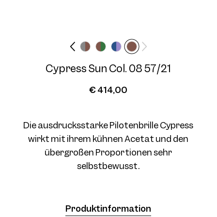
Brillenbreite
Bügellänge
Wide
145 mm
Cypress Sun Col. 08 57/21
Cypress Sun Col. 04 57/21
€ 414,00
Die ausdrucksstarke Pilotenbrille Cypress
wirkt mit ihrem kühnen Acetat und den
übergroßen Proportionen sehr
Cypress Sun Col. 05 57/21
selbstbewusst.
Produktinformation