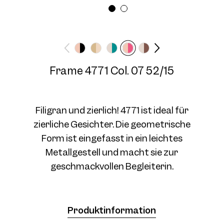
Brillenbreite
Bügellänge
Medium
140 mm
Frame 4771 Col. 07 52/15
Frame 4771 Col. 04 52/15
Filigran und zierlich! 4771 ist ideal für
zierliche Gesichter. Die geometrische
Form ist eingefasst in ein leichtes
Metallgestell und macht sie zur
Frame 4771 Col. 07 52/15
geschmackvollen Begleiterin.
Produktinformation