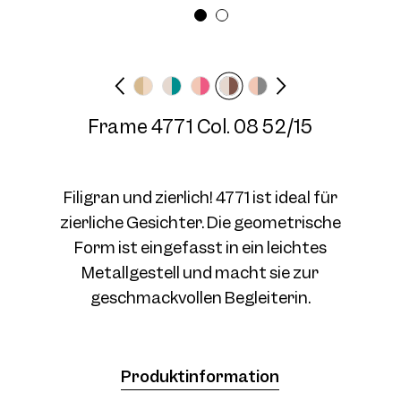
Brillenbreite
Bügellänge
Medium
140 mm
Frame 4771 Col. 08 52/15
Frame 4771 Col. 04 52/15
Filigran und zierlich! 4771 ist ideal für
zierliche Gesichter. Die geometrische
Form ist eingefasst in ein leichtes
Metallgestell und macht sie zur
Frame 4771 Col. 07 52/15
geschmackvollen Begleiterin.
Produktinformation