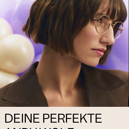
DEINE PERFEKTE