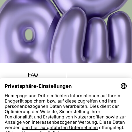
FAQ
Return
Imprint
Accessibility