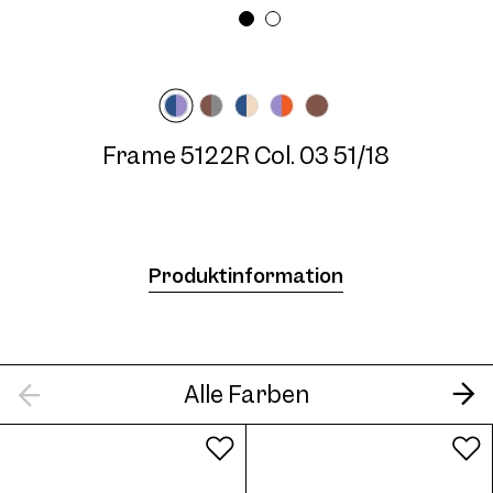
Brillenbreite
Bügellänge
Medium
140 mm
Frame 5122R Col. 03 51/18
Frame 5122R Col. 05 51/18
Produktinformation
Frame 5122R Col. 06 51/18
Alle Farben