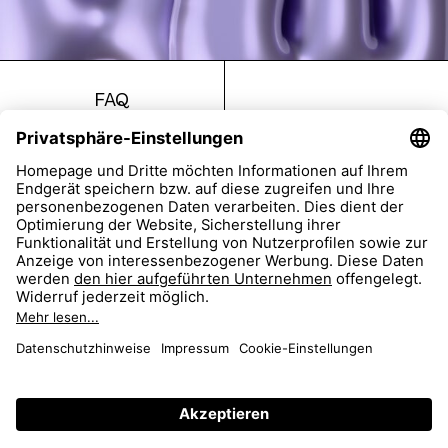
FAQ
Return
Imprint
Accessibility
Data Protection
AGB
Dealer Portal