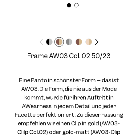
Brillenbreite
Bügellänge
Medium
145 mm
Frame AW03 Col. 03 50/23
Frame AW03 Col. 02 50/23
Eine Panto in schönster Form – das ist
AW03. Die Form, die nie aus der Mode
kommt, wurde für ihren Auftritt in
Frame AW03 Col. 04 50/23
AWearness in jedem Detail und jeder
Facette perfektioniert. Zu dieser Fassung
empfehlen wir einen Clip in gold (AW03-
Clilp Col.02) oder gold-matt (AW03-Clip