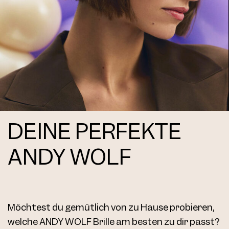
Frame AW03 Col. 101 50/23
DEINE PERFEKTE
AW03 Clip Col. 01 54
ANDY WOLF
Möchtest du gemütlich von zu Hause probieren,
welche ANDY WOLF Brille am besten zu dir passt?
AW03 Clip Col. 02 54