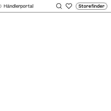
Händlerportal
Storefinder
eren
me AW03 Col. 03 50/23