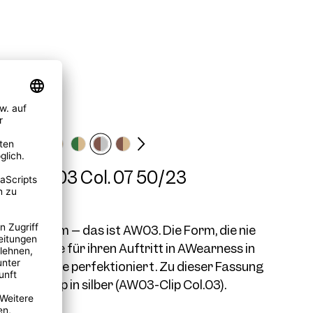
me AW03 Col. 07 50/23
önster Form – das ist AW03. Die Form, die nie
mt, wurde für ihren Auftritt in AWearness in
eder Facette perfektioniert. Zu dieser Fassung
r einen Clip in silber (AW03-Clip Col.03).