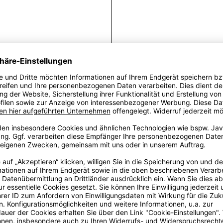
Fra
Eine Panto in sch
aus der Mode kom
jedem Detail und j
empfehlen wi