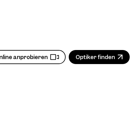
nline anprobieren
Optiker finden
n
Produkt ansehen