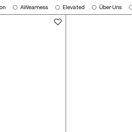
ion
AWearness
Elevated
Über Uns
Alle Farben
me AW03 Col. 07 50/23 online anprobi
/23
Frame AW03 Col. 02 50/23
Fra