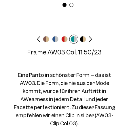
Brillenbreite
Bügellänge
Medium
145 mm
Frame AW03 Col. 03 50/23
Frame AW03 Col. 11 50/23
Eine Panto in schönster Form – das ist
AW03. Die Form, die nie aus der Mode
kommt, wurde für ihren Auftritt in
Frame AW03 Col. 04 50/23
AWearness in jedem Detail und jeder
Facette perfektioniert. Zu dieser Fassung
empfehlen wir einen Clip in silber (AW03-
Clip Col.03).