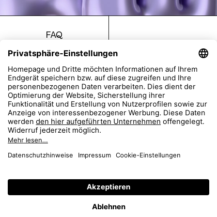
FAQ
Return
Imprint
Accessibility
Data Protection
AGB
Dealer Portal