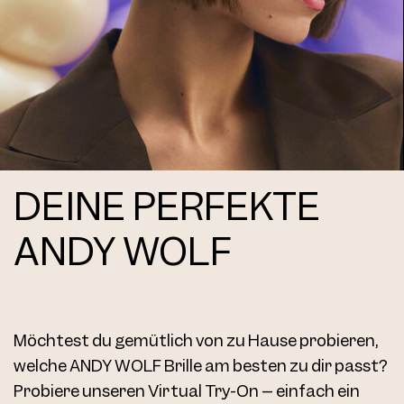
Frame AW03 Col. 101 50/23
DEINE PERFEKTE
ANDY WOLF
AW03 Clip Col. 01 54
Möchtest du gemütlich von zu Hause probieren,
welche ANDY WOLF Brille am besten zu dir passt?
Probiere unseren Virtual Try-On – einfach ein
AW03 Clip Col. 02 54