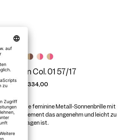
ossy Sun Col. 01 57/17
€ 334,00
SY ist eine feminine Metall-Sonnenbrille mit
e - ein Statement das angenehm und leicht zu
tragen ist.