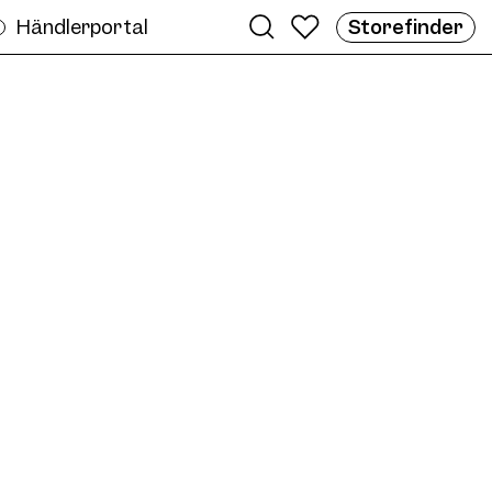
Händlerportal
Storefinder
en
ossy Sun Col. 03 57/17