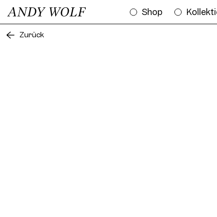
Shop
Kollekt
Zurück
M
Mossy Sun Col. 01 57/1