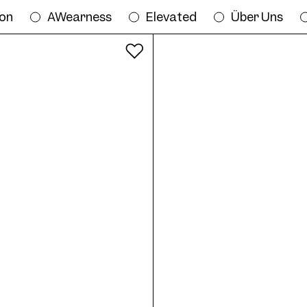
ion
AWearness
Elevated
Über Uns
Alle Farben
ossy Sun Col. 01 57/17 online anprobier
7
Mossy Sun Col. 02 57/17
M