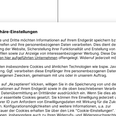
M
Die übergroße MOS
Vintage-Silhouett