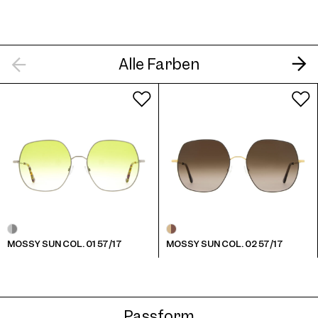
Alle Farben
MOSSY SUN COL. 01 57/17
MOSSY SUN COL. 02 57/17
Passform