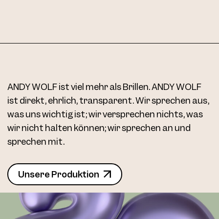
ANDY WOLF ist viel mehr als Brillen. ANDY WOLF
ist direkt, ehrlich, transparent. Wir sprechen aus,
was uns wichtig ist; wir versprechen nichts, was
wir nicht halten können; wir sprechen an und
sprechen mit.
Unsere Produktion