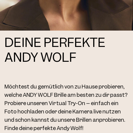
DEINE PERFEKTE
ANDY WOLF
Möchtest du gemütlich von zu Hause probieren,
welche ANDY WOLF Brille am besten zu dir passt?
Probiere unseren Virtual Try-On – einfach ein
Foto hochladen oder deine Kamera live nutzen
und schon kannst du unsere Brillen anprobieren.
Finde deine perfekte Andy Wolf!