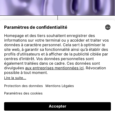
FAQ
Return
Imprint
Accessibility
Data Protection
AGB
Dealer Portal