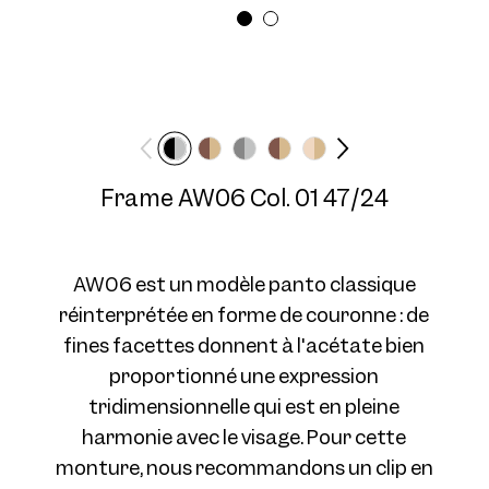
Largeur des lunettes
Longueur des
Moyen
branches
145 mm
Frame AW06 Col. 03 47/24
Frame AW06 Col. 01 47/24
AW06 est un modèle panto classique
réinterprétée en forme de couronne : de
fines facettes donnent à l'acétate bien
Frame AW06 Col. 04 47/24
proportionné une expression
tridimensionnelle qui est en pleine
harmonie avec le visage. Pour cette
monture, nous recommandons un clip en