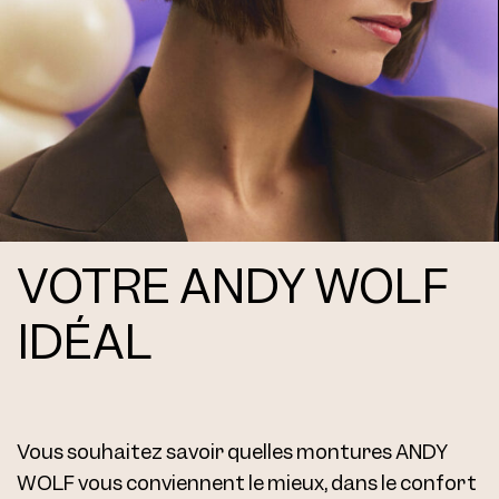
Frame AW06 Col. 13 47/24
VOTRE ANDY WOLF
AW06 Clip Col. 01 54
IDÉAL
Vous souhaitez savoir quelles montures ANDY
WOLF vous conviennent le mieux, dans le confort
AW06 Clip Col. 02 54