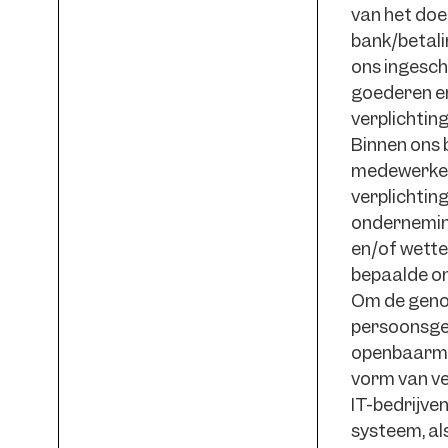
van het do
bank/betali
ons ingesch
goederen en
verplichting
Binnen ons 
medewerkers
verplichtin
onderneming
en/of wettel
bepaalde on
Om de genoe
persoonsge
openbaarmak
vorm van ve
IT-bedrijve
systeem, al