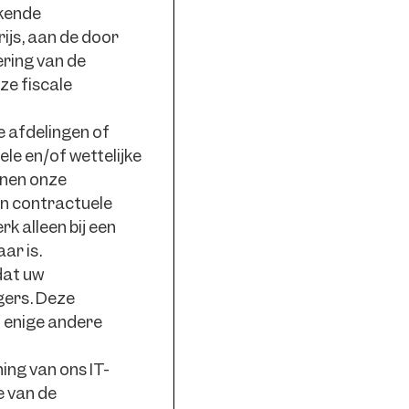
rkende
ijs, aan de door
ring van de
ze fiscale
e afdelingen of
e en/of wettelijke
nnen onze
an contractuele
k alleen bij een
ar is.
dat uw
ers. Deze
 enige andere
ing van ons IT-
e van de