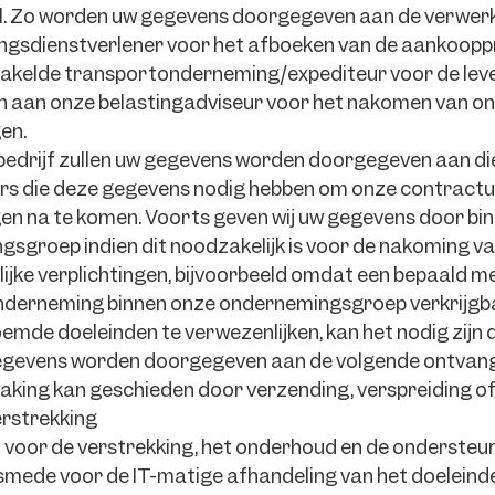
el. Zo worden uw gegevens doorgegeven aan de verwe
ngsdienstverlener voor het afboeken van de aankooppr
akelde transportonderneming/expediteur voor de leve
 aan onze belastingadviseur voor het nakomen van on
en.
bedrijf zullen uw gegevens worden doorgegeven aan di
 die deze gegevens nodig hebben om onze contractuel
gen na te komen. Voorts geven wij uw gegevens door bi
sgroep indien dit noodzakelijk is voor de nakoming v
ijke verplichtingen, bijvoorbeeld omdat een bepaald mer
derneming binnen onze ondernemingsgroep verkrijgba
mde doeleinden te verwezenlijken, kan het nodig zijn 
gevens worden doorgegeven aan de volgende ontvang
ing kan geschieden door verzending, verspreiding of
rstrekking
n voor de verstrekking, het onderhoud en de ondersteun
smede voor de IT-matige afhandeling van het doeleind