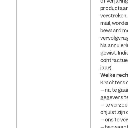
of verjarin
productaansp
verstreken.
mail, worde
bewaard met
vervolgvra
Na annuler
gewist. Ind
contractuel
jaar).
Welke rech
Krachtens d
– na te gaa
gegevens te
– te verzoe
onjuist zij
– ons te ve
– bezwaar 