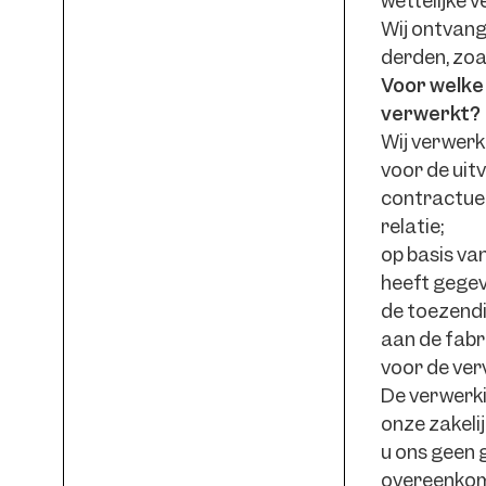
wettelijke v
Wij ontvang
derden, zoa
Voor welke
verwerkt?
Wij verwer
voor de uit
contractuele
relatie;
op basis va
heeft gegev
de toezendi
aan de fabr
voor de verv
De verwerki
onze zakelij
u ons geen 
overeenkomst