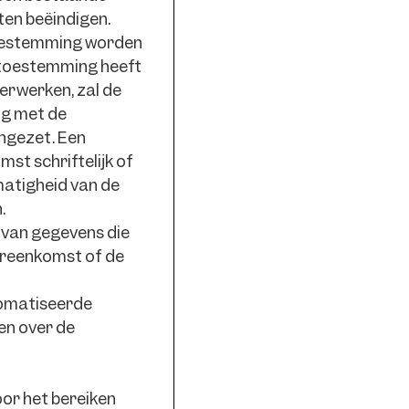
ten beëindigen.
 toestemming worden
ns toestemming heeft
erwerken, zal de
ng met de
engezet. Een
st schriftelijk of
matigheid van de
.
 van gegevens die
vereenkomst of de
tomatiseerde
en over de
oor het bereiken