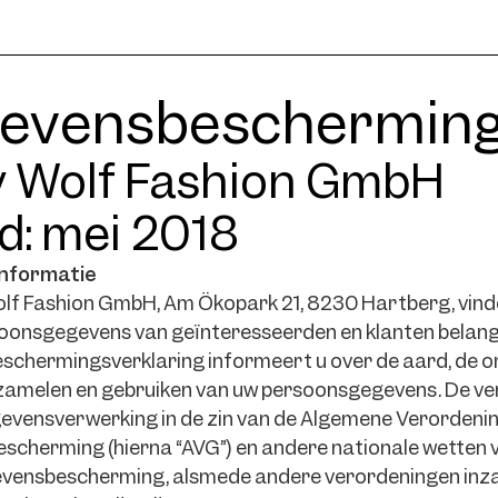
evensbescherming
 Wolf Fashion GmbH
d: mei 2018
nformatie
olf Fashion GmbH, Am Ökopark 21, 8230 Hartberg, vin
oonsgegevens van geïnteresseerden en klanten belangr
chermingsverklaring informeert u over de aard, de o
zamelen en gebruiken van uw persoonsgegevens. De ve
evensverwerking in de zin van de Algemene Verordeni
cherming (hierna “AVG”) en andere nationale wetten v
evensbescherming, alsmede andere verordeningen inz