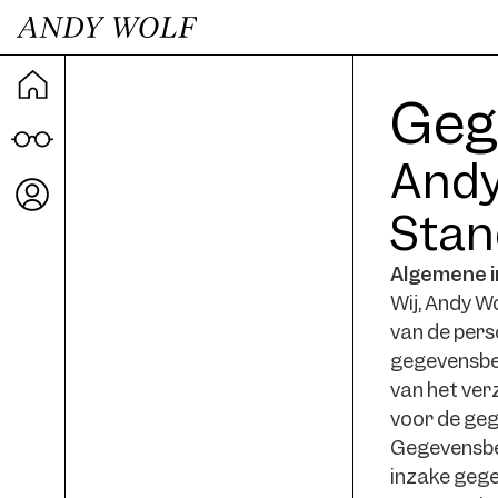
Dashboard
Geg
Shop
Andy
AWearness
Stan
Mijn
profiel
Algemene i
Wij, Andy W
Fair
van de pers
appointments
gegevensbes
Claim
van het ver
voor de geg
Over
Gegevensbes
Ons
inzake geg