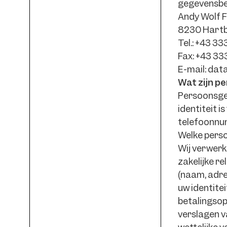
FAQs
gegevensbes
Andy Wolf 
Downloads
8230 Hart
Tel.: +43 3
Kom
Fax: +43 3
eens
E-mail: da
langs!
Wat zijn 
Persoonsgeg
identiteit 
telefoonnum
Welke perso
Wij verwerk
zakelijke r
(naam, adre
uw identite
betalingsop
verslagen v