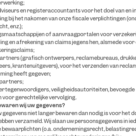
rwerking;
viseurs en registeraccountants voor het doel van en in
ng bij het nakomen van onze fiscale verplichtingen (o
ht, enz.);
gsmaatschappijen of aanvraagportalen voor verzeker
ing en afrekening van claims jegens hen, alsmede voor
eringsclaims;
rtners (grafisch ontwerpers, reclamebureaus, drukke
ers, krantenuitgevers), voor het verzenden van reclam
ming heeft gegeven;
partners;
vertegenwoordigers, veiligheidsautoriteiten, bevoegde
n voor gerechtelijke vervolging.
ewaren wij uw gegevens?
uw gegevens niet langer bewaren dan nodig is voor het d
bben verzameld. Wij slaan uw persoonsgegevens in ied
ke bewaarplichten (o.a. ondernemingsrecht, belastingrec