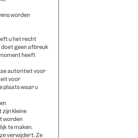
evens worden
eft u het recht
it doet geen afbreuk
t moment heeft
kse autoriteit voor
eit voor
e plaats waar u
ken
zijn kleine
at worden
ijk te maken.
ze verwijdert. Ze