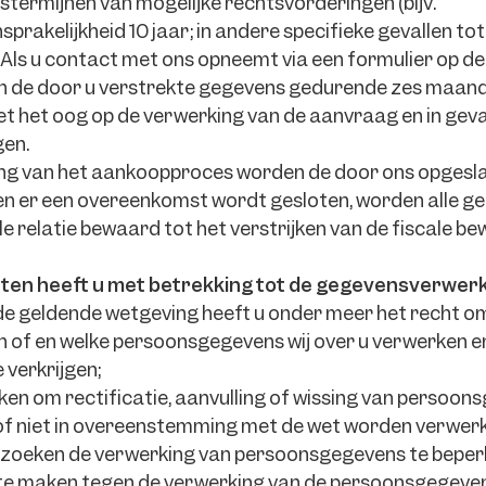
gstermijnen van mogelijke rechtsvorderingen (bijv.
rakelijkheid 10 jaar; in andere specifieke gevallen tot 3
 Als u contact met ons opneemt via een formulier op de 
n de door u verstrekte gegevens gedurende zes maan
 het oog op de verwerking van de aanvraag en in geva
gen.
ing van het aankoopproces worden de door ons opges
ien er een overeenkomst wordt gesloten, worden alle g
e relatie bewaard tot het verstrijken van de fiscale be
ten heeft u met betrekking tot de gegevensverwer
e geldende wetgeving heeft u onder meer het recht o
n of en welke persoonsgegevens wij over u verwerken e
 verkrijgen;
ken om rectificatie, aanvulling of wissing van persoon
n of niet in overeenstemming met de wet worden verwerk
rzoeken de verwerking van persoonsgegevens te beper
te maken tegen de verwerking van de persoonsgegeven