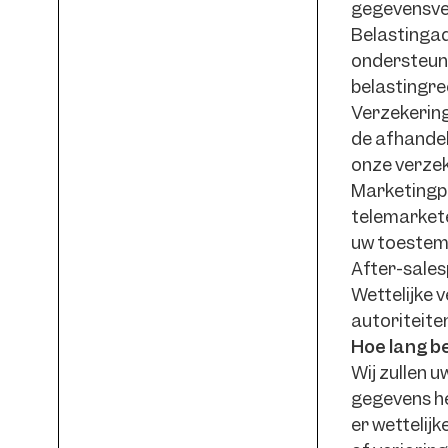
gegevensve
Belastingad
ondersteuni
belastingrec
Verzekerin
de afhandel
onze verzek
Marketingpa
telemarkete
uw toestem
After-sales
Wettelijke 
autoriteite
Hoe lang b
Wij zullen 
gegevens he
er wettelij