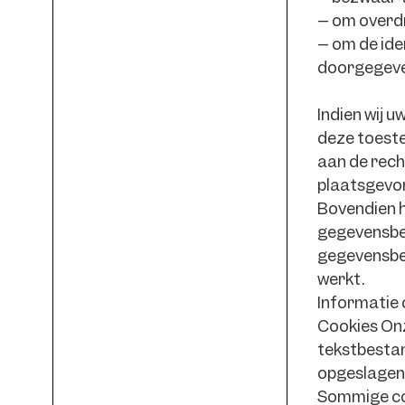
– om overd
– om de ide
doorgegeve
Indien wij 
deze toestem
aan de rech
plaatsgevo
Bovendien he
gegevensbes
gegevensbes
werkt.
Informatie 
Cookies Onz
tekstbestan
opgeslagen.
Sommige coo