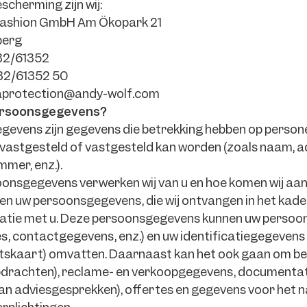
cherming zijn wij:
Fashion GmbH Am Ökopark 21
berg
332/61352
332/61352 50
taprotection@andy-wolf.com
persoonsgegevens?
evens zijn gegevens die betrekking hebben op persone
is vastgesteld of vastgesteld kan worden (zoals naam, ad
mer, enz.).
onsgegevens verwerken wij van u en hoe komen wij aa
en uw persoonsgegevens, die wij ontvangen in het kade
elatie met u. Deze persoonsgegevens kunnen uw persoon
s, contactgegevens, enz.) en uw identificatiegegevens
itskaart) omvatten. Daarnaast kan het ook gaan om bes
drachten), reclame- en verkoopgegevens, documentati
an adviesgesprekken), offertes en gegevens voor het