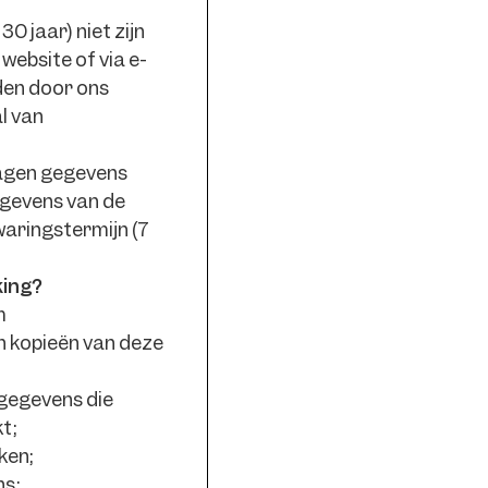
0 jaar) niet zijn
website of via e-
den door ons
l van
lagen gegevens
egevens van de
waringstermijn (7
king?
m
n kopieën van deze
sgegevens die
t;
ken;
s;