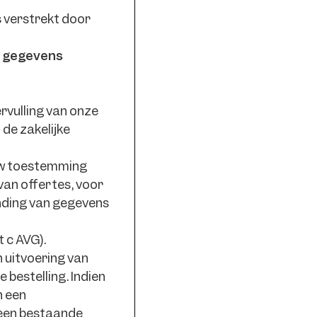
 verstrekt door
e gegevens
rvulling van onze
 de zakelijke
s uw toestemming
an offertes, voor
nding van gegevens
t c AVG).
 uitvoering van
 bestelling. Indien
n een
j een bestaande