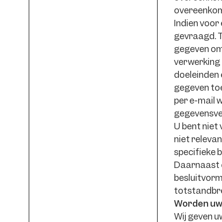
overeenkoms
Indien voor
gevraagd. T
gegeven om 
verwerking 
doeleinden 
gegeven toe
per e-mail 
gegevensve
U bent niet
niet releva
specifieke b
Daarnaast d
besluitvorm
totstandbre
Worden uw
Wij geven u