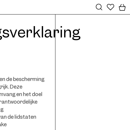
sverklaring
den de bescherming
ijk. Deze
mvang en het doel
rantwoordelijke
ng
an de lidstaten
ake