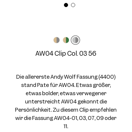
Brillenbreite
Bügellänge
Medium
N/A mm
AW04 Clip Col. 03 56
AW04 Clip Col. 03 56
Die allererste Andy Wolf Fassung (4400)
stand Pate für AW04. Etwas größer,
etwas bolder, etwas verwegener
unterstreicht AW04 gekonnt die
Persönlichkeit. Zu diesem Clip empfehlen
wir die Fassung AW04-01, 03, 07, 09 oder
11.