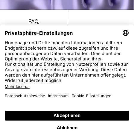
FAQ
Return
Imprint
Accessibility
Data Protection
AGB
Dealer Portal