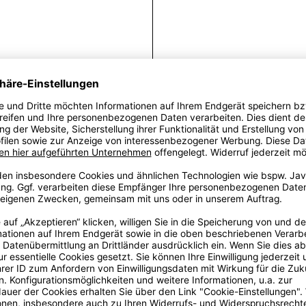
AW
Die feminine,
Individualität m
Farbpale