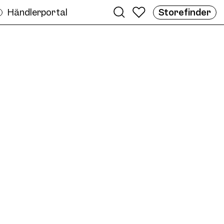
Händlerportal
Storefinder
eren
E05S Sun Col. 04 54/16