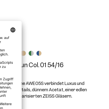
E05S Sun Col. 01 54/16
 geometrische AWE05S verbindet Luxus und
it feinen Details, dünnem Acetat, einer edlen
tte und polarisierten ZEISS Gläsern.