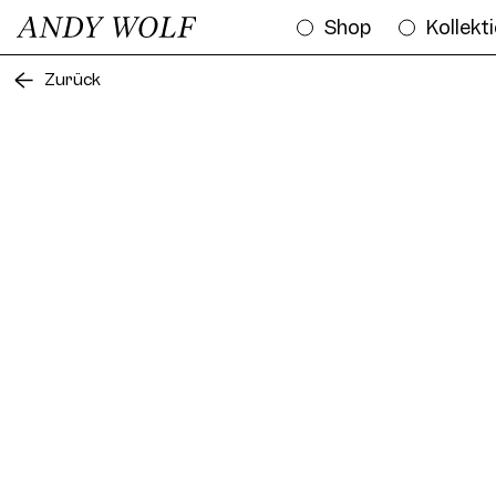
Shop
Kollekt
Zurück
AWE
AWE05S Sun Col. 01 54/