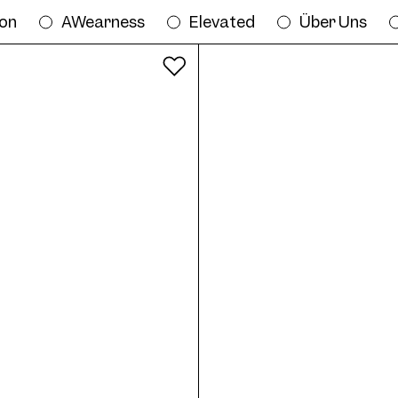
ion
AWearness
Elevated
Über Uns
Alle Farben
05S Sun Col. 01 54/16 online anprobi
16
AWE05S Sun Col. 03 54/16
AW