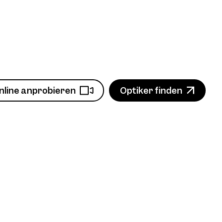
nline anprobieren
Optiker finden
n
Produkt ansehen