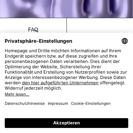
FAQ
Return
Imprint
Accessibility
Data Protection
AGB
Dealer Portal