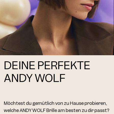
AW04 Clip Col. 01 56
DEINE PERFEKTE
AW04 Clip Col. 02 56
ANDY WOLF
Möchtest du gemütlich von zu Hause probieren,
welche ANDY WOLF Brille am besten zu dir passt?
AW04 Clip Col. 03 56