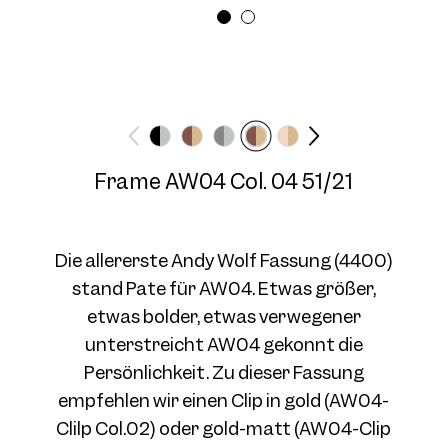
Brillenbreite
Bügellänge
Wide
145 mm
Frame AW04 Col. 03 51/21
Frame AW04 Col. 04 51/21
Die allererste Andy Wolf Fassung (4400)
stand Pate für AW04. Etwas größer,
etwas bolder, etwas verwegener
Frame AW04 Col. 04 51/21
unterstreicht AW04 gekonnt die
Persönlichkeit. Zu dieser Fassung
empfehlen wir einen Clip in gold (AW04-
Clilp Col.02) oder gold-matt (AW04-Clip