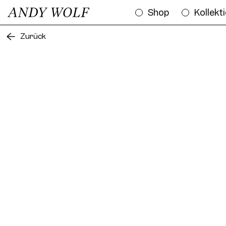
Shop
Kollekt
Zurück
Fra
Frame AW04 Col. 01 51/