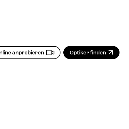
nline anprobieren
Optiker finden
n
Produkt ansehen