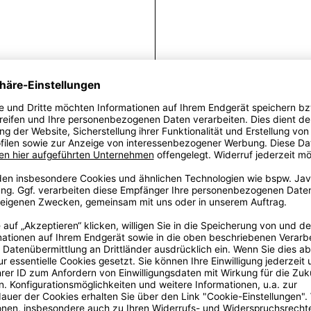
Fra
Die allererste A
Etwas größer, et
AW04 gekonnt die 
wir einen Clip in 