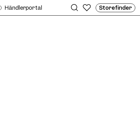
Händlerportal
Storefinder
eren
ame AW04 Col. 03 51/21