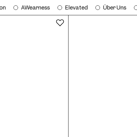
ion
AWearness
Elevated
Über Uns
Alle Farben
me AW04 Col. 06 51/21 online anprobi
21
Frame AW04 Col. 02 51/21
Fr