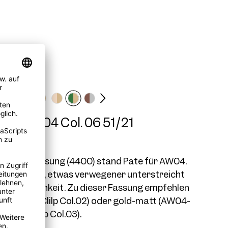
me AW04 Col. 06 51/21
ndy Wolf Fassung (4400) stand Pate für AW04.
was bolder, etwas verwegener unterstreicht
Persönlichkeit. Zu dieser Fassung empfehlen
gold (AW04-Clilp Col.02) oder gold-matt (AW04-
Clip Col.03).