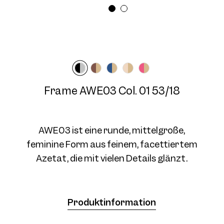
Brillenbreite
Bügellänge
Medium
140 mm
Frame AWE03 Col. 03 53/18
Frame AWE03 Col. 01 53/18
AWE03 ist eine runde, mittelgroße,
feminine Form aus feinem, facettiertem
Azetat, die mit vielen Details glänzt.
Frame AWE03 Col. 04 53/18
Produktinformation