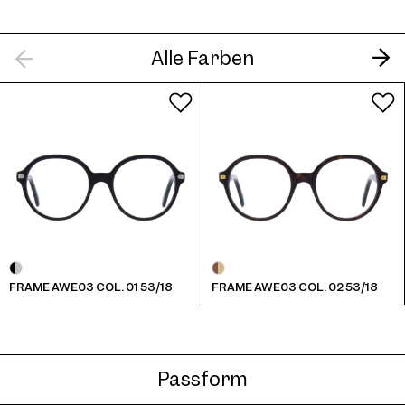
Frame AWE03 Col. 05 53/18
Alle Farben
FRAME AWE03 COL. 01 53/18
FRAME AWE03 COL. 02 53/18
Passform